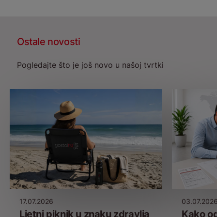
Ostale novosti
Pogledajte što je još novo u našoj tvrtki
17.07.2026
03.07.202
Ljetni piknik u znaku zdravlja
Kako od