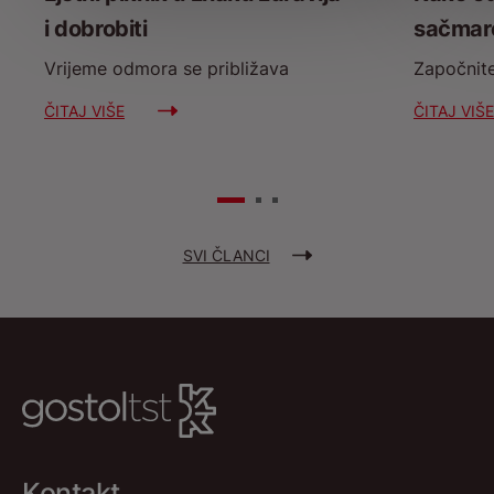
i dobrobiti
sačmar
Vrijeme odmora se približava
Započnit
ČITAJ VIŠE
ČITAJ VIŠE
SVI ČLANCI
Kontakt