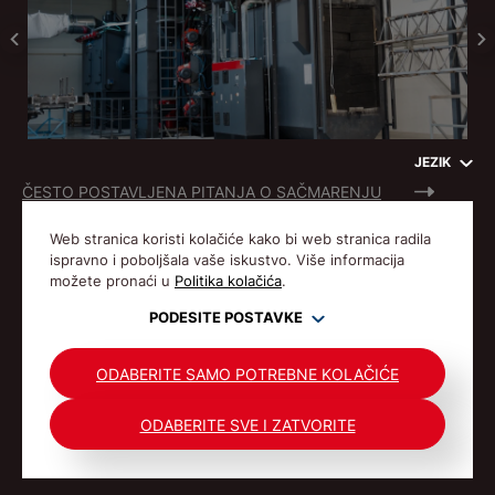
JEZIK
ČESTO POSTAVLJENA PITANJA O SAČMARENJU
Web stranica koristi kolačiće kako bi web stranica radila
ispravno i poboljšala vaše iskustvo. Više informacija
možete pronaći u
Politika kolačića
.
PODESITE POSTAVKE
© Gostol TST 1992-2026 Sva prava pridržana.
POLITIKA PRIVATNOSTI
PRAVILA O KOLAČIĆIMA
ODABERITE SAMO POTREBNE KOLAČIĆE
ODABERITE SVE I ZATVORITE
DOPUŠTAM