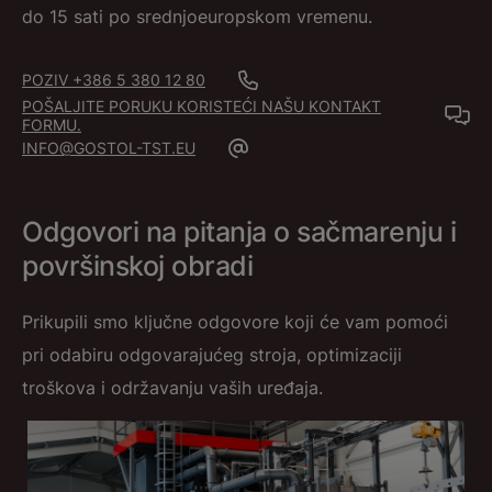
do 15 sati po srednjoeuropskom vremenu.
POZIV +386 5 380 12 80
POŠALJITE PORUKU KORISTEĆI NAŠU KONTAKT
FORMU.
INFO@GOSTOL-TST.EU
Odgovori na pitanja o sačmarenju i
površinskoj obradi
Prikupili smo ključne odgovore koji će vam pomoći
pri odabiru odgovarajućeg stroja, optimizaciji
troškova i održavanju vaših uređaja.