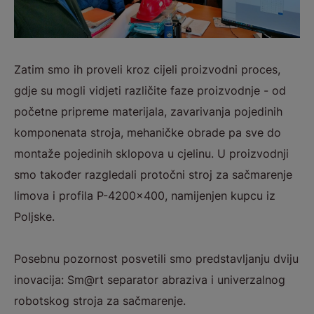
Zatim smo ih proveli kroz cijeli proizvodni proces,
gdje su mogli vidjeti različite faze proizvodnje - od
početne pripreme materijala, zavarivanja pojedinih
komponenata stroja, mehaničke obrade pa sve do
montaže pojedinih sklopova u cjelinu. U proizvodnji
smo također razgledali protočni stroj za sačmarenje
limova i profila P-4200x400, namijenjen kupcu iz
Poljske.
Posebnu pozornost posvetili smo predstavljanju dviju
inovacija: Sm@rt
separator abraziva i univerzalnog
robotskog stroja za sačmarenje.