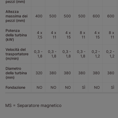
pezzi (mm)
Altezza
massima dei
400
500
500
500
600
600
pezzi (mm)
Potenza
4 x
4 x
4 x
8 x
4 x
8 x
della turbina
7,5
11
15
11
15
11
(kW)
Velocità del
0,3 -
0,3 -
0,3 -
0,3 -
0,2 -
0,2 -
trasportatore
1,8
1,8
1,8
1,8
1,2
1,2
(m/min)
Diametro
della turbina
320
380
380
380
380
380
(mm)
Fondazione
NO
NO
NO
SÌ
NO
SÌ
MS = Separatore magnetico