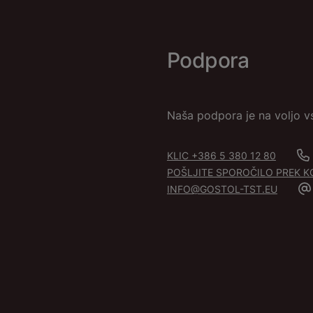
Podpora
Naša podpora je na voljo v
KLIC +386 5 380 12 80
POŠLJITE SPOROČILO PREK 
INFO@GOSTOL-TST.EU