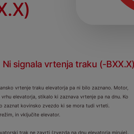
X.X)
Ni signala vrtenja traku (-BXX.X
ejansko vrtenje traku elevatorja pa ni bilo zaznano. Motor,
a vrhu elevatorja, stikalo ki zaznava vrtenje pa na dnu. Ko
alo zaznat kovinsko zvezdo ki se mora tudi vrteti.
ežim, in vključite elevator.
vatorski trak ne zavrti (zvezda na dnu elevatorja miruje).