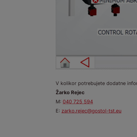
V kolikor potrebujete dodatne info
Žarko Rejec
M:
040 725 594
E:
zarko.rejec@gostol-tst.eu