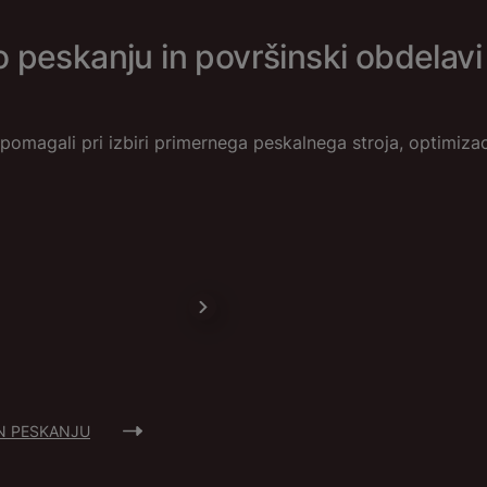
 peskanju in površinski obdelavi
omagali pri izbiri primernega peskalnega stroja, optimizaci
N PESKANJU