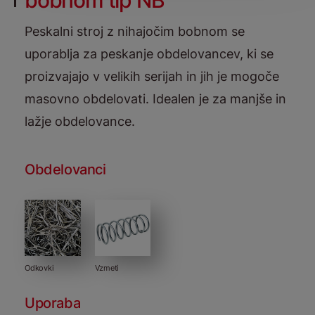
bobnom tip NB
Peskalni stroj z nihajočim bobnom se
uporablja za peskanje obdelovancev, ki se
proizvajajo v velikih serijah in jih je mogoče
masovno obdelovati. Idealen je za manjše in
lažje obdelovance.
Obdelovanci
Odkovki
Vzmeti
Uporaba