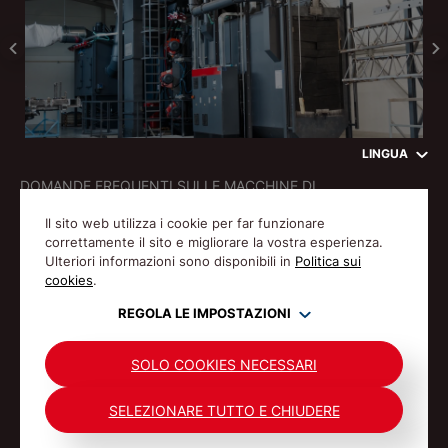
LINGUA
DOMANDE FREQUENTI SULLE MACCHINE DI
GRANIGLIATURA E SULLA GRANIGLIATURA
Il sito web utilizza i cookie per far funzionare
correttamente il sito e migliorare la vostra esperienza.
Ulteriori informazioni sono disponibili in
Politica sui
cookies
.
REGOLA LE IMPOSTAZIONI
© Gostol TST 1992-2026 Tutti i diritti riservati.
POLITICA SULLA RISERVATEZZA
POLITICA SUI COOKIES
SOLO COOKIES NECESSARI
SELEZIONARE TUTTO E CHIUDERE