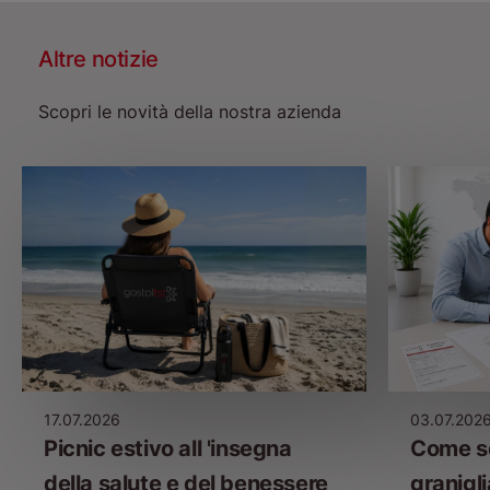
Altre notizie
Scopri le novità della nostra azienda
17.07.2026
03.07.202
Picnic estivo all 'insegna
Come sc
della salute e del benessere
granigli