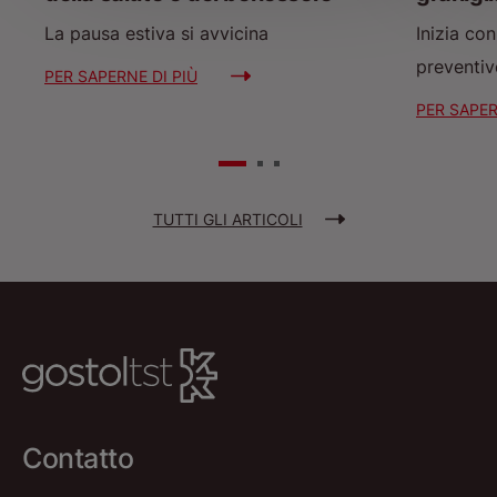
La pausa estiva si avvicina
Inizia con
preventiv
PER SAPERNE DI PIÙ
PER SAPER
TUTTI GLI ARTICOLI
Contatto