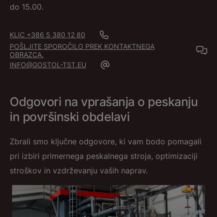
do 15.00.
KLIC +386 5 380 12 80
POŠLJITE SPOROČILO PREK KONTAKTNEGA
OBRAZCA.
INFO@GOSTOL-TST.EU
Odgovori na vprašanja o peskanju
in površinski obdelavi
Zbrali smo ključne odgovore, ki vam bodo pomagali
pri izbiri primernega peskalnega stroja, optimizaciji
stroškov in vzdrževanju vaših naprav.