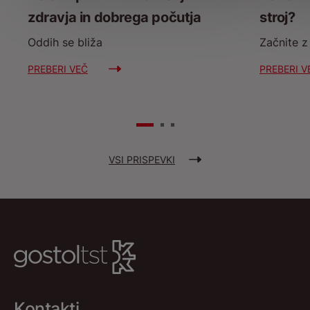
zdravja in dobrega počutja
stroj?
Oddih se bliža
Začnite 
PREBERI VEČ
PREBERI V
VSI PRISPEVKI
Kontakti