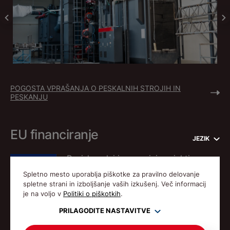
POGOSTA VPRAŠANJA O PESKALNIH STROJIH IN
PESKANJU
EU financiranje
JEZIK
Raziskovalni in razvojni projekti,
podprti z javnimi sredstvi
Spletno mesto uporablja piškotke za pravilno delovanje
PREBERI VEČ
spletne strani in izboljšanje vaših izkušenj. Več informacij
je na voljo v
Politiki o piškotkih
.
PRILAGODITE NASTAVITVE
© Gostol TST 1992-2026 Vse pravice pridržane.
POLITIKA VARSTVA ZASEBNOSTI
POLITIKA PIŠKOTKOV