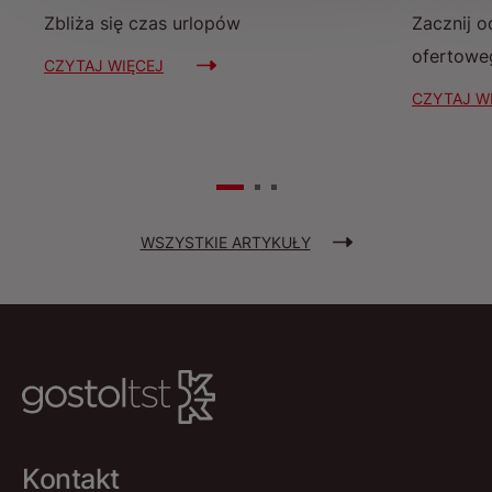
Zbliża się czas urlopów
Zacznij o
ofertowe
CZYTAJ WIĘCEJ
CZYTAJ W
WSZYSTKIE ARTYKUŁY
Kontakt