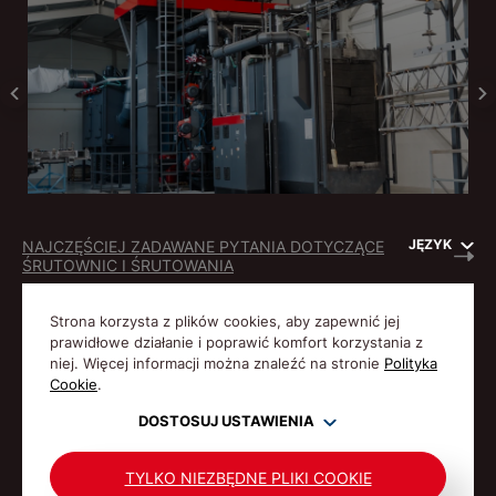
JĘZYK
NAJCZĘŚCIEJ ZADAWANE PYTANIA DOTYCZĄCE
ŚRUTOWNIC I ŚRUTOWANIA
Strona korzysta z plików cookies, aby zapewnić jej
prawidłowe działanie i poprawić komfort korzystania z
niej. Więcej informacji można znaleźć na stronie
Polityka
Cookie
.
© Gostol TST 1992-2026 Wszelkie prawa
DOSTOSUJ USTAWIENIA
zastrzeżone.
POLITYKA PRYWATNOŚCI
POLITYKA PLIKÓW COOKIE
TYLKO NIEZBĘDNE PLIKI COOKIE